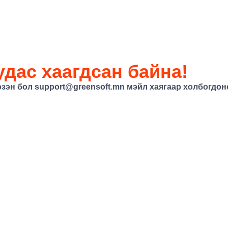
дас хаагдсан байна!
эзэн бол
support@greensoft.mn
мэйл хаягаар холбогдоно