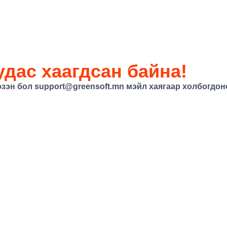
дас хаагдсан байна!
эзэн бол
support@greensoft.mn
мэйл хаягаар холбогдоно