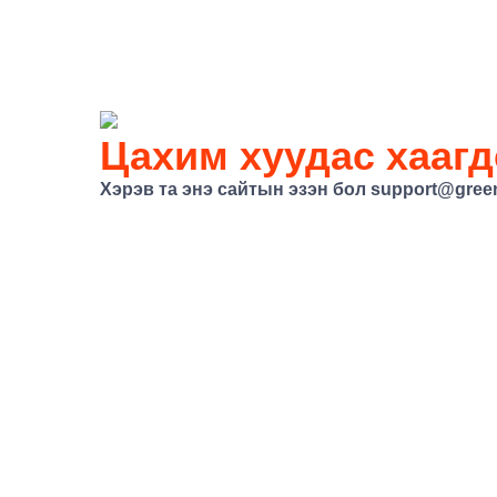
Цахим хуудас хаагд
Хэрэв та энэ сайтын эзэн бол
support@gree