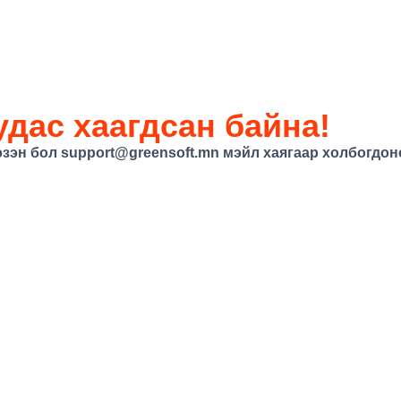
дас хаагдсан байна!
эзэн бол
support@greensoft.mn
мэйл хаягаар холбогдоно